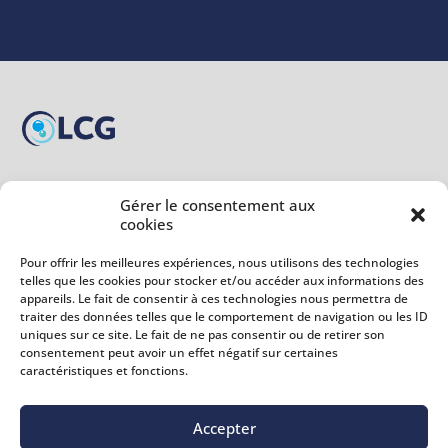
Nous trouver
Gérer le consentement aux
32 Avenue Graham Bell Lot A4
cookies
77600 Bussy-Saint-Georges
Pour offrir les meilleures expériences, nous utilisons des technologies
telles que les cookies pour stocker et/ou accéder aux informations des
appareils. Le fait de consentir à ces technologies nous permettra de
Nous contacter
traiter des données telles que le comportement de navigation ou les ID
lcg77@orange.fr
uniques sur ce site. Le fait de ne pas consentir ou de retirer son
01 60 35 97 28
consentement peut avoir un effet négatif sur certaines
caractéristiques et fonctions.
Informations
Accepter